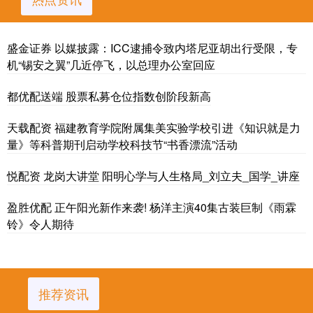
盛金证券 以媒披露：ICC逮捕令致内塔尼亚胡出行受限，专
机“锡安之翼”几近停飞，以总理办公室回应
都优配送端 股票私募仓位指数创阶段新高
天载配资 福建教育学院附属集美实验学校引进《知识就是力
量》等科普期刊启动学校科技节“书香漂流”活动
悦配资 龙岗大讲堂 阳明心学与人生格局_刘立夫_国学_讲座
盈胜优配 正午阳光新作来袭! 杨洋主演40集古装巨制《雨霖
铃》令人期待
推荐资讯