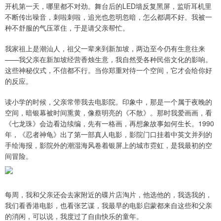
开机第一天，哪里都不对劲。舞台后的LED墙反复黑屏，监听耳机里
不断传出噪音，刺啦刺啦，追光也忽明忽暗，怎么都调不好。我被一
种不舒服的气压罩住，于是请父亲帮忙。
我家祖上是潮汕人，祖父一辈来到新加坡，两边至今仍有生意往来
——我父亲在新加坡经营香烛生意，我自然受各种民俗文化的影响。
这些神秘仪式，不信都不行。当你郑重对待一个空间，它才会给你好
的反应。
读小学的时候，父亲常带我去电影院。印象中，那是一个属于夜晚的
空间，暗银幕被时间熏黄，像蔡明亮的《不散》。那时我爱画画，看
《七龙珠》会边看边续编，先有一格画，再想象故事如何生长。1990
年，《忍者神龟》出了第一部真人电影，影院门口挂着中英文并列的
手绘海报，影院外的潮湿海风卷着银屏上的城市霓虹，是我最初的空
间冒险。
每周，我和父亲还会去家附近的碟片店淘片，他选他的，我选我的，
我们看香港电影，也看张艺谋，我最早的电影启蒙都来自这些和父亲
的消闲，可以说，我度过了自由快乐的童年。