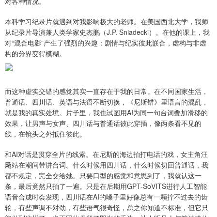
对各种情况。
本科学习纪录片就遇到对我影响极大的老师。在美国西北大学，我师
从纪录片导演兼人类学家史杰鹏（J.P. Sniadecki）。在他的课上，我
对“混合电影”产生了强烈的兴趣：剧情与纪实彼此嵌合，虚构与非虚
构的分界变得模糊。
而这种虚实交错的感觉其实一直存在于我的日常。在不同国家生活，
普通话、四川话、英语与法语不断切换，《尼斯错》里语言的混乱，
就是我的真实处境。片子里，我也试图用AI为同一句台词叠加滑移的
效果，让男声与女声、四川话与普通话彼此穿插，像两条看不见的
线，在镜头之外抵住彼此。
和AI对话是贯穿全片的线索。在尼斯的海边拍打电话的戏，女主角汪
飏站在潮间带讲台词。什么时候用四川话，什么时候切回普通话，我
都不规定，完全交给她。只要口型的感觉和意思到了，我就认这一
条，最后竟然只拍了一遍。只是在后期用GPT-SoVITS进行人工智能
语音合成时会发现，四川话在AI的嗓子里好像总有一颗拧不过去的齿
轮，有些声调不对劲，有些语气很奇怪，总之你知道不标准，但它只