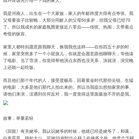
或许应该先介绍一下我的家人。
我是河南人，出生在一个大家族，家人的年龄跨度大得有点夸张。我
父母要孩子比较晚，大部分同龄人的父母50多岁，但我父母已经70
了。所以我成长的家庭氛围更接近八零后——传统、热闹，又带着点
奇怪的纵容。
家里人都特别愿意跟我聊天，换我我也这样——在你四五十岁的时
候，家里突然多了一个小屁孩儿，你就是会愿意跟他聊聊天；等他读
了电影、当了导演，你觉得帮他演点东西也没关系，演就演，演完晚
上还能一起吃饭。
而且他们那个年代的人，接受度极高，回看黄金时代那些尖锐、生猛
的电影，大多是他们那代人拍出来的。所以当我提出想拍家里的事、
请他们来演，没遇到任何反对，我一度觉得这里面最放不开的是我。
故事，举重若轻
《回留》有关姥爷。我认识姥爷的时候，他就已经是姥爷了，和蔼，
白发苍苍，稳如大山。可他20岁时什么样？在姥爷之外，他是个怎样