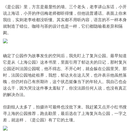
《是公园》里，方言是最显性的墙。三个老头，老李讲山东话，小开
说上海话，小开的伴侣梅老师都听得懂，但他说普通话。表面上你来
我往，实则老李啥都没听懂。其实都不用听内容，语言的不一样本身
就制造了错位。咖啡与茶的设计也是一样，它们都隐喻着差异和隔
阂。
确定了公园作为故事发生的空间后，我先盯上了复兴公园。最早知道
它是从《上海公园》这本书里，里面引用了郁达夫的日记，那时复兴
公园还叫法国公园呢，他不得志、不开心时，就会躲在公园里哭。那
时，法国公园地处租界，我想，郁达夫在这儿哭，也许表示他虽然落
魄，但仍对自己有所期许，这个状态挺像当下的年轻人。我自己也会
这么干，因为哭泣这件事太羞耻了，你没法跟任何人说，也没有真正
的解决办法。
但剧组人太多了，拍摄许可最终也没批下来。我赶紧又点开小红书搜
寻上海的公园推荐，跑去勘景，最后选在了上海复兴岛公园，一字之
差，就这样，《是公园》有了它的土壤。