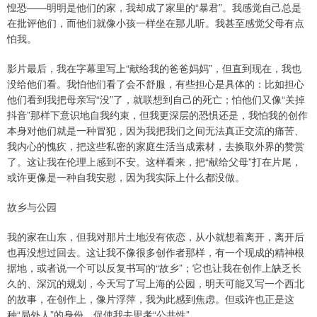
惶恐——明明是他们的家，我却成了家里的“暴君”。我感觉自己总是
在批评他们，而他们就像小孩一样坐在那儿听。我甚至感觉父母有点
怕我。
影片最后，我在字幕里写上“献给我的爸爸妈妈”，但直到现在，我也
没给他们看。我怕他们看了会不舒服，有些担心是具体的：比如担心
他们看到我把母亲写“没”了，就联想到自己的死亡；怕他们又像“关掉
抖音”那样下意识地自我约束，但我更深层的恐惧还是，我怕我的创作
本身对他们就是一种冒犯，因为我把我们之间无法真正交流的痛苦、
我内心的愧疚，把这些私密的家庭生活当成素材，去换取外界的赞赏
了。这让我在伦理上感到不安。这样看来，把“献给父母”打在片尾，
或许更像是一种自我安慰，因为我实际上什么都没做。
故乡与公园
我的家在山东，但我对那片土地没有依恋，从小就想着离开，离开后
也再没想过回去。这让我不像很多创作者那样，有一个现成的精神根
据地，或者说一个可以反复书写的“故乡”；它也让我在创作上缺乏长
久的、深沉的规划，今天写了写上海的公园，明天可能又写一个西北
的故事，在创作上，像片浮萍，我为此感到焦虑。但或许也正是这
种“局外人”的身份，促使我去思考“公共性”。