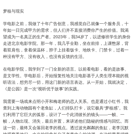
梦核与现实
学电影之前，我做了十年广告创意，我感觉自己就像一个服务员，十
年如一日完成甲方的需求，但人们并不直接消费你产生的价值。我渴
望成为一名真正的生产者。2023年，我34岁了，以进修班学生的身份
走进北京电影学院。那一年，我几乎全勤，坐在前排，上课憋尿，背
着双肩包，拿着保温杯，脖子上挂着饭卡、地铁卡、门禁卡，过着一
种没有甲方、没有收入，也没有反馈的生活。
在电影学院，我学到了一门全新的语言。以前看电影，看的是故事、
是文学性。学电影后，开始报复性地关注电影基于人类生理本能的视
听语法，想穷尽一切，用这门新的语言表达。从一开始，我就决定，
《是公园》是一次“视听优于故事”的实践。
我需要一场戏来点明小开和梅老师的恋人关系。也是通过小红书，我
查到上海动物园有个老鱼缸，人们排队打卡，说它极具“梦核感”。我
们利用了它巨大的弧形，设计了一个此消彼长的镜头——一帧、一
帧，人物出现、消失，最后并置，来讲述他们隐秘的情感与回忆。而
这一切，最终又会落回老李的视点。透过波光粼粼的鱼缸，老李沉默