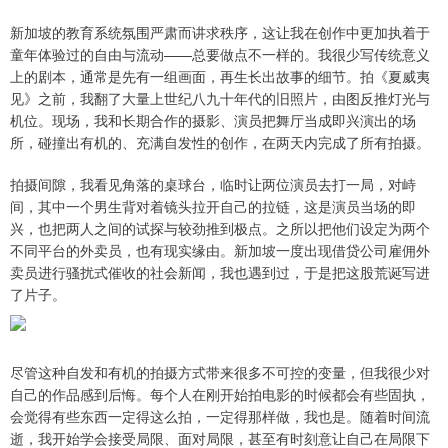
新加坡的教育系统氛围严肃而讲求秩序，这让我在创作中更加执着于
童年体验过的自由与流动——总要做点不一样的。我很少写传统意义
上的剧本，通常是先有一组画面，再生长出故事的细节。拍《夏威夷
见》之前，我翻了大量上世纪八九十年代的旧照片，由图反推灯光与
机位。现场，我和长期合作的摄影、演员把舞厅当成即兴演出的场
所，碰撞出有机的、充满自发性的创作，在两天内完成了所有拍摄。
拍摄间隙，我看见角落的桌球台，临时让两位演员去打一局，对峙
间，其中一个男生背对着镜头拉开自己的拉链，这是演员当场的即
兴，也把两人之间的试探与较劲推到极点。之所以把他们设定为两个
不同平台的外卖员，也有现实缘由。新加坡一度出现借贷公司雇佣外
卖员进行骚扰式催收的社会新闻，我也遇到过，于是把这股荒诞写进
了片子。
尽管这种自发和有机的拍摄方式带来很多不可控的变量，但我很少对
自己的作品感到后悔。每个人在刚开始拍电影的时候都会有些固执，
会觉得有些东西一定得这么拍，一定得那样做，我也是。随着时间流
逝，我开始学会接受局限、面对局限，甚至有时刻意让自己在局限下