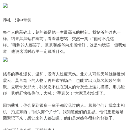
葬礼，泪中带笑
每个人的墓碑上，刻的都是他一生最高光的时刻。我姥爷的碑也一
样。结果舅舅站在碑前，看着墓志铭，突然一笑：“他可不是这
样。”听到的人都笑了。舅舅和姥爷向来感情好，这是句玩笑，但我知
道，他说这话时心里一定藏着什么。
姥爷的葬礼漫长、温和，没有人过度悲伤。北方人可能天然就接近刘
震云、莫言笔下的人物，再严肃的场合，也能冒出点莫名其妙的幽
默。去取骨灰那天，我舅忍不住在别人的骨灰盒上这儿摸摸、那儿碰
碰，舅妈赶快按住他，大喊：“手真欠！”大家又都笑场了。
因为葬礼，你会见到很多一辈子都没见过的人。舅舅他们让我拿出相
机，拍点东西，“回头剪个片子”。我知道他们的意思。他们想把这场
团聚记下来，想让来的人都知道，他们是对姥爷很好的好孩子。