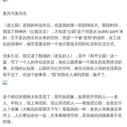
复兴与复兴岛
《是公园》是我的毕业作品，也是我的第一部剧情短片。那段时间，
我读了林峥的《公园北京》，才知道“公园”这个词是从“public park”来
的，它不是自然生长出来的空间，而是一个被“发明”的场所，在工业
化的浪潮中，城市需要这样一个地方塑造共同的礼仪和生活方式。
没多久后，我又读了顾湘的《老实好人》，其中《和平公园》这一
篇，写了一个人的伴侣去世后，他在公园里被一个陌生的直男搭话的
事。在我的认知里，公园作为公共空间，催生出陌生人间的交流再自
然不过了，但这个故事里，“我”对陌生人感到厌烦，躲开了。
这个错位的视角太有意思了，我开始想象，如果把不同的人——老
人、年轻人，说上海话的、说山东话的人——都放进公园，会发生什
么？就像《大碗岛的星期天下午》里面画的一样，各色人等散落在草
坪上，人们看似坐在一起，共享着物理空间，其实彼此间隔着看不见
的墙。