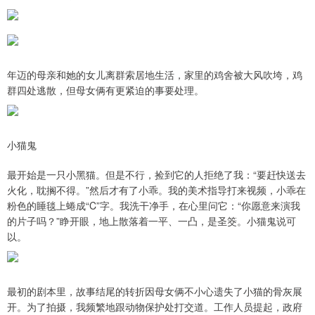
年迈的母亲和她的女儿离群索居地生活，家里的鸡舍被大风吹垮，鸡
群四处逃散，但母女俩有更紧迫的事要处理。
小猫鬼
最开始是一只小黑猫。但是不行，捡到它的人拒绝了我：“要赶快送去
火化，耽搁不得。”然后才有了小乖。我的美术指导打来视频，小乖在
粉色的睡毯上蜷成“C”字。我洗干净手，在心里问它：“你愿意来演我
的片子吗？”睁开眼，地上散落着一平、一凸，是圣筊。小猫鬼说可
以。
最初的剧本里，故事结尾的转折因母女俩不小心遗失了小猫的骨灰展
开。为了拍摄，我频繁地跟动物保护处打交道。工作人员提起，政府