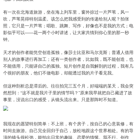
有一次在北海道旅游，坐在海上列车里，窗外掠过一片芦苇，风一
吹，芦苇晃得特别温柔。该怎么把我感受到的传递给别人呢？拍张
照，它只是一片芦苇；唱歌、跳舞、写作，好像也不是我的方式；电
影似乎可以——花一两个小时讲述，让大家共情到你心里的那一秒
钟。
天才的创作者能凭空创造孤独，像莎士比亚和马尔克斯；普通人借用
别人的故事进行再加工；还有一类创作者，比如我，既不能创造，也
不能借用，只能讲自己的孤独。短片创作是自我解剖的过程，我有几
个很好的朋友，他们不做电影，却能透过我的片子看见我。
但这种剖析总是滞后的。往往拍完三五个月，好端端的某天，我会突
然想到：“这不就是我片子里的情节吗？”原来我早就把自己藏进了故
事里，没说出口的感受，从镜头流出来。只是那阵时不知道。
我现在的愿望特别简单：不上班，有个房子，按自己的心意装修，有
时间去旅游。自己完全回归于自己，放松地跟这个世界相处。有的导
演的镜头很松弛，能拍出日常的趣味、恋爱的情愫。我不行。创作