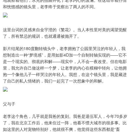
地观察着他们，水光的扭曲外化了老李内心的波澜。在这组带着抒情
和恍惚感的镜头里，老李终于觉察出了两人的不同。
这里台词的灵感来自金宇澄的《繁花》。当人本性里对美的渴望觉醒
了，所有禁忌的规训，也就通通被抛开了。
影片结尾的180度翻转镜头中，老李拥抱了公园里哭泣的年轻人，我
想制造出一种“梦境感”，是用如影4D加一个自制转轴实现的——它不
是一个现实的、彻底的和解——现实中，人不会一夜改变。但在电影
里，我允许自己做这样一个梦，让老李的内心在模糊中转向，让他拥
抱一个像他儿子一样哭泣的年轻人。我想，在这个镜头里，我是藏进
了自己的私人情绪的，我们一起完了一次想象中的和解。
父与子
老李这个角色，几乎就是我爸的复刻。我爸是退伍军人，今年70多岁
了，我在北京工作后，他来住过一阵，他看不惯大城市的很多事。比
如这里的人对宠物特别好，他就很不爽，他觉得这些东西都是“畜