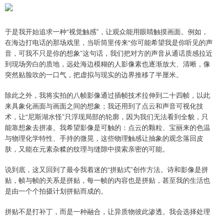
于是我开始追求一种“视觉触感”，让观众能用眼睛触摸画面。例如，
在海边打电话的那场戏里，当听筒里传来“你可能希望我是你听见的声
音，可我不只是你的想象”这句话，我们把对方的声音从通话质感拉近
到现场旁白的质地，远处海边模糊的人影像素也逐渐放大、清晰，像
突然贴脸吹的一口气，把虚拟与现实的边界推移了半厘米。
除此之外，我将实拍的八帧影像通过插帧技术拉伸到二十四帧，以此
来具象化画面与画面之间的想象；我还用到了点云和声音可视化技
术，让“尼斯湖水怪”只浮现局部的轮廓，因为我们无法看到全貌，只
能靠想象去拼凑。我希望影像是可触的：点云的颗粒、宝丽来的色温
与物理化学特性、手持的微晃，这些物理触感让抽象的观念落回皮
肤，又能在元素杂糅的纹理与缝隙中摸索亲密的可能。
说到底，这又回到了最令我着迷的“拼贴式”创作方法。诗和影像是拼
贴，帧与帧的关系是拼贴，每一帧的内容也是拼贴，甚至我的生活也
是由一个个拍摄计划拼贴而成的。
拼贴不是打补丁，而是一种融合，让异质物彼此渗透。我会选择处理