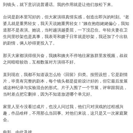
到镜头，就下意识说普通话。我的作用就是让他们放松下来。
台词是剧本里写好的，但大家演得真情实感，创造出即兴的时刻。“老
婆儿就是重男轻女，我天天说她重男轻女！”姨在抱怨姥姥偏心，我知
道那不是表演。她说，当时越演越委屈，一下没忍住。年轻夫妻在卫
生间里吵架也是真事，我表哥和嫂子日常就是吵架，我还加了个出轨
的剧情，俩人吵得更投入了。
那天大家都演得很兴奋，我姨和姨夫不停地往家族群里发视频，叔叔
之间暗暗较劲，互相数落对方演得不好。
直到现在，我都不知道该怎么给《回留》归类。按照设想，它是剧情
片，毕竟有完整的剧本，每个镜头都是提前设计好的，但它最后发展
成这种纪录与实验混合的形式。片子入围了一个节展，评审跟我说，
当时差点把它删掉，因为不知道放进哪个单元好。
家里人至今没看过成片，也没人问过我，他们只对演戏的过程感兴
趣，作品啥样，不用那么当回事。对他们来说，这只是又一次家庭聚
会。
电影，由此及彼