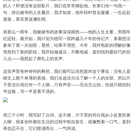
的人？即便没有这部影片，我们也常常聊起他。长辈们你一句我一
句，拼出姥爷的人生履历，我才知道，他年轻时曾去援藏，一生起起
落落，甚至算波澜壮阔。
有那么一两年，我被姥爷的故事深深困扰——他的人生太重，而我年
纪还轻。最开始，我计划为他写一部跨越几十年的传记片，拿着想法
参加了第一次创投，显然，结果不理想。今年，我对电影的理解好像
突然到了新的阶段，我开始做减法，不断地减，直到找到最轻巧的切
入点——我想起了葬礼上的笑声。
这笑声里有种奇特的释然，我们都可以坦然面对这个事实：没有人是
碑文上那个单薄的英雄。我们永远没办法了解一个人的全部。所以片
子里没出现任何一个人物，只有声音——无论怎么拍，也就只能拍到
半边脸，另一半是看不清的。
用三个小时，我写好了台词。这不难，片子里的对白我从小反复听家
人聊，很多创作都在生活的过程中暗自发生，就像憋着一口气，直到
再也忍不住，它们喷涌而出，一气呵成。