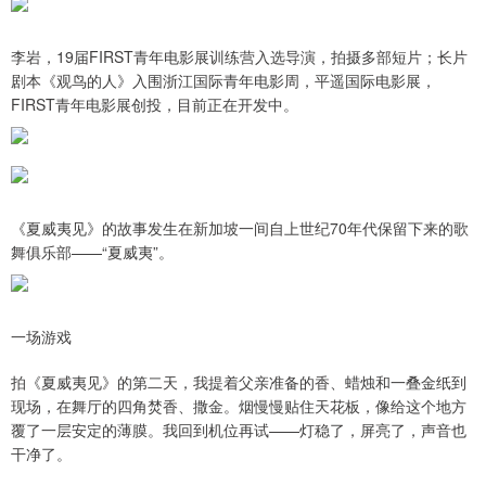
李岩，19届FIRST青年电影展训练营入选导演，拍摄多部短片；长片
剧本《观鸟的人》入围浙江国际青年电影周，平遥国际电影展，
FIRST青年电影展创投，目前正在开发中。
《夏威夷见》的故事发生在新加坡一间自上世纪70年代保留下来的歌
舞俱乐部——“夏威夷”。
一场游戏
拍《夏威夷见》的第二天，我提着父亲准备的香、蜡烛和一叠金纸到
现场，在舞厅的四角焚香、撒金。烟慢慢贴住天花板，像给这个地方
覆了一层安定的薄膜。我回到机位再试——灯稳了，屏亮了，声音也
干净了。