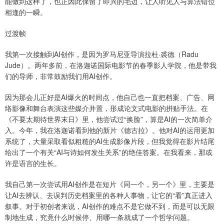
能做到这样了，也正因此保留了即兴的毛边，让人听见人与算法错位
相逢的一瞬。
过渡帧
我第一次接触到AI创作，是因为罗马尼亚导演拉杜·裘德（Radu
Jude）。两年多前，在洛迦诺国际电影节的春季影人学院，他是带我
们的导师，非常鼓励我们用AI创作。
因为那会儿正好是AI爆火的时间点，他自己也一直把档案、广告、网
络影像和舞台表演这些媒介并置，形成论文式电影的拼贴手法。在
《不要太期待世界末日》里，他尝试过“换脸”，算是AI的一次简单介
入。今年，我在洛迦诺看到他的新片《德古拉》。他对AI的运用更加
系统了，大量采取看似粗糙的AI生成影像片段，但我觉得在影片结尾
给出了一个有关“AI与诗如何发生关系”的绝佳答案。在我看来，那或
许是语言的生长。
我自己第一次尝试用AI创作是在短片《同一个，另一个》里，主要是
让AI去辨认、去误判历史档案里的各种人事物，让它的“看”真正进入
叙事。对于初创者来说，AI创作的难点不是它做不到，而是可以无限
制地生成，究竟什么时候停、用哪一条就成了一个哲学问题。