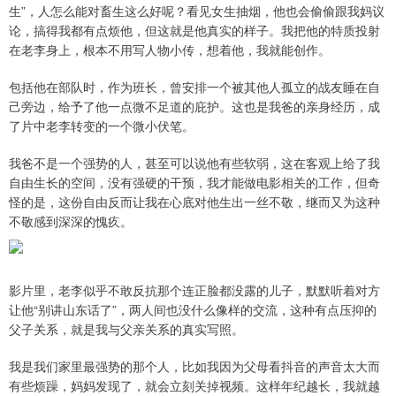
生”，人怎么能对畜生这么好呢？看见女生抽烟，他也会偷偷跟我妈议
论，搞得我都有点烦他，但这就是他真实的样子。我把他的特质投射
在老李身上，根本不用写人物小传，想着他，我就能创作。
包括他在部队时，作为班长，曾安排一个被其他人孤立的战友睡在自
己旁边，给予了他一点微不足道的庇护。这也是我爸的亲身经历，成
了片中老李转变的一个微小伏笔。
我爸不是一个强势的人，甚至可以说他有些软弱，这在客观上给了我
自由生长的空间，没有强硬的干预，我才能做电影相关的工作，但奇
怪的是，这份自由反而让我在心底对他生出一丝不敬，继而又为这种
不敬感到深深的愧疚。
影片里，老李似乎不敢反抗那个连正脸都没露的儿子，默默听着对方
让他“别讲山东话了”，两人间也没什么像样的交流，这种有点压抑的
父子关系，就是我与父亲关系的真实写照。
我是我们家里最强势的那个人，比如我因为父母看抖音的声音太大而
有些烦躁，妈妈发现了，就会立刻关掉视频。这样年纪越长，我就越