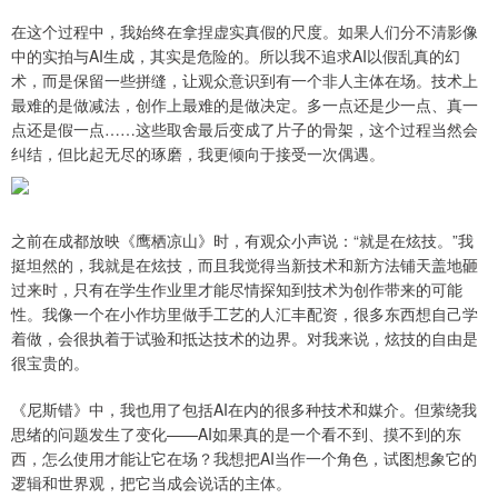
在这个过程中，我始终在拿捏虚实真假的尺度。如果人们分不清影像
中的实拍与AI生成，其实是危险的。所以我不追求AI以假乱真的幻
术，而是保留一些拼缝，让观众意识到有一个非人主体在场。技术上
最难的是做减法，创作上最难的是做决定。多一点还是少一点、真一
点还是假一点……这些取舍最后变成了片子的骨架，这个过程当然会
纠结，但比起无尽的琢磨，我更倾向于接受一次偶遇。
之前在成都放映《鹰栖凉山》时，有观众小声说：“就是在炫技。”我
挺坦然的，我就是在炫技，而且我觉得当新技术和新方法铺天盖地砸
过来时，只有在学生作业里才能尽情探知到技术为创作带来的可能
性。我像一个在小作坊里做手工艺的人汇丰配资，很多东西想自己学
着做，会很执着于试验和抵达技术的边界。对我来说，炫技的自由是
很宝贵的。
《尼斯错》中，我也用了包括AI在内的很多种技术和媒介。但萦绕我
思绪的问题发生了变化——AI如果真的是一个看不到、摸不到的东
西，怎么使用才能让它在场？我想把AI当作一个角色，试图想象它的
逻辑和世界观，把它当成会说话的主体。