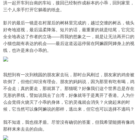
洪一起开车到台南的车站，接回已经制作成标本的小乖，回到家里，
三个人亲手打开它躺着的纸盒。
影片的最后一镜是在村屋后的树林里完成的，越过交缠的树丛，镜头
好奇地巡视，最后温柔降落。短片的话，最重要的就是结尾，它完完
全全地表达了作者的立场——而我的想象之一，就是让无法再开口的
小猫也能有表达的机会——最后这道远远停留在阿嫲跟阿婵身上的视
线，也许是来自小乖的。
我想到有一次到桃园的朋友家去玩，那时台风刚过，朋友家的鸡舍被
吹倒了，但他们却没有理会。朋友的妈妈说，因为那里有吃有喝，鸡
不会走；真的要走，那就算了。那猫呢？好像我们这个世界总是存在
无形的界线，譬如说我去了台湾，好像就等于是离开了香港。人为什
么会觉得火烧灭了小乖的身体，它的灵魂就会消失？火烧起来的时
候，它当然可以像阿嫲说的那样，逃出来，但它也可以选择不逃吗？
我不知道，我也很矛盾。尽管没有确切的答案，但我希望能拥有像鸡
那样来来去去的自由。