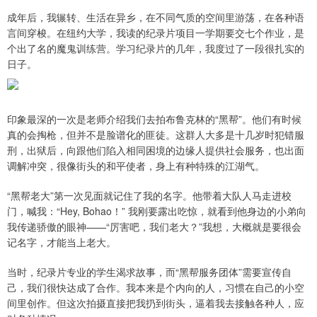
成年后，我辗转、生活在异乡，在不同气质的空间里游荡，在各种语
言间穿梭。在纽约大学，我读的纪录片项目一学期要交七个作业，是
个出了名的魔鬼训练营。学习纪录片的几年，我度过了一段很扎实的
日子。
印象最深的一次是老师介绍我们去拍布鲁克林的“黑帮”。他们有时候
真的会掏枪，但并不是脸谱化的匪徒。这群人大多是十几岁时犯错服
刑，出狱后，向跟他们陷入相同困境的边缘人提供社会服务，也出面
调解冲突，很像街头的和平使者，身上有种特殊的江湖气。
“黑帮老大”第一次见面就记住了我的名字。他带着大队人马走进校
门，喊我：“Hey, Bohao！” 我刚要露出吃惊，就看到他身边的小弟向
我传递骄傲的眼神——“厉害吧，我们老大？”我想，大概就是要很会
记名字，才能当上老大。
当时，纪录片专业的学生渴求故事，而“黑帮服务团体”需要宣传自
己，我们很快达成了合作。我本来是个内向的人，习惯在自己的小空
间里创作。但这次拍摄直接把我扔到街头，逼着我去接触各种人，应