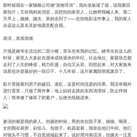
那时候我在一家猫粮公司做“宠物导演”，我向老板请了假，说我要回
家拍片；又给我妈发消息，说想拍拍家里人，让她帮我喊人来。第二
天早上，姨姨、姨夫、舅妈全到了——在拍电影这件事上，我的家人
永远这么莫名其妙地愿意配合我。
表演，真戏假做
片场是姥爷生活过的二层小楼，里头也有我的记忆。姥爷住在这儿的
时候，家里人大多处在退休或快退休的年纪，社会地位、家庭状态都
走到了人生的峰值，精力旺盛，自信又从容。回想起来，对大家族来
说那也许是最好的一段日子。十几年前，这片家属院彻底废弃了。
影片里能看到房子的破旧、凌乱，这是时间流逝的结果。我没有额外
进行置景，只做了两件事：地上妨碍走路的东西清理掉，防止绊倒
人；简单修了修坏了的窗户，以便光线能进来。
参演的都是我的家人。拍摄的时候，男的坐在院子里，抽烟、喝茶，
女的围在厨房，剁馅儿、包饺子。机器架着，我坐在他们中间。他们
对镜头不习惯，不自觉就端起来了。说好用河南话演，但姨夫一注意