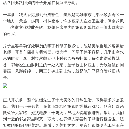
活？阿嫲跟阿婵的样子开始在脑海里浮现。
一年前，我从香港搬到台湾暂住。美浓是高雄市东北部比较乡野的一
个地方，天热、多雨、树林密布，许多客家人在这里生活，闽南的风
土与客家文化彼此交融。我想在这里为阿嫲跟阿婵找到一间离群索居
的村屋。
片子里客串动保处职员的李丁村帮了很多忙，他是美浓当地的客家语
老师，开着车四处带我堪景。找这样一间屋子并不容易，几乎山穷水
尽的时候，李丁村突然想到他小时候给爷爷扫墓，每次走进黄蝶翠
谷，都会经过山脚附近的一处人家，屋子被山林包围，光线漏散如同
雾霭，风影绰绰；走两三分钟上到山坡，就是他们已经弃置的旧鸡
舍。
正式开机前，整个剧组先过了十天美浓的日常生活。做得最多的是煮
饭。我们一起去买菜，在菜市场给阿嫲跟阿婵挑选戏服。丽音姐回来
做菜给大家吃，她煲老萝卜干鸡汤，当地人说这很进补。饭后，我们
到附近的邻居家里喝茶、聊天，在养蜂人家尝到了蜂蜜柠檬爱玉。还
要教阿嫲跟阿婵养鸡。最后，吴美和奶奶、丽音姐跟扮演志工的王兴