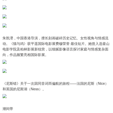
朱凯濙，中国香港导演，擅长刻画破碎历史记忆、女性视角与情感流
动。《猫与鸡》获平遥国际电影展费穆荣誉·最佳短片。她曾入选釜山
电影学院及柏林影展新锐营，以细腻影像语言探讨家庭与情感复杂面
向，作品频繁亮相国际影展。
《尼斯错》关于一次因同音词而偏航的旅程——法国的尼斯（Nice）
和英国的尼斯湖（Ness）。
潮间带