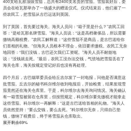
400支哈瓦那顶级雪茄，总共有2400支名贵的雪茄。雪茄装好后，委
员会在哈瓦那举办了一场盛大的赠送仪式。仪式结束后，他们雇了一
些农民工，把雪茄从古巴运送到英国。
到了英国，首先要过海关。海关人员问：“箱子里是什么？”农民工回
答：“是哈瓦那名牌雪茄。”海关人员说：“这是高档奢侈品，所以需要
缴纳高额税费。”农民工解释道：“这些雪茄不是商品，是古巴送给你
们首相的礼物。”但海关人员根本不理会，依旧要求缴税。农民工无奈
地回答：“我们没钱，古巴还欠我们工资呢。”海关人员不耐烦地
说：“没钱就去死。”最后，农民工没办法交钱，气愤地把雪茄丢在了
海关仓库，海关按规定登记好后也没有再处理。
四个月后，古巴烟草委员会给丘吉尔发了一封电报，问他是否满意这
批雪茄。丘吉尔的秘书科尔维尔收到电报后，开始检查，结果发现雪
茄竟然还在海关仓库里。于是，科尔维尔去海关询问情况。海关确认
有一箱雪茄被留在仓库里，但按照规定，科尔维尔要先缴税才能拿走
这些雪茄。科尔维尔一再解释：“这是古巴送给首相的礼物。”海关人
员依然坚持：“要么交钱，要么去死。”科尔维尔无奈，只得自己垫
钱，缴纳了税费后，终于将雪茄从仓库取出。
展开剩余69%