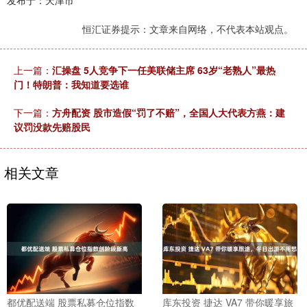
发布于：天津市
恒汇证券提示：文章来自网络，不代表本站观点。
上一篇：
汇操盘 5人竞争下一任美联储主席 63岁“老熟人”最热
门！特朗普：我知道要选谁
下一篇：
方舟配资 股市造假“罚了不赔”，全国人大代表方燕：建
议罚没款先赔股民
相关文章
都优配送端 股票私募仓位指数
库东投资 捷达 VA7 带你暖享旅