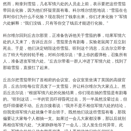
然而，刚拿到雪茄，几名军情六处的人员走上前，表示要把这些雪茄
带回去化验，因为他们怀疑里面有毒。科尔维尔愤怒地说：“雪茄在仓
库时你们为什么不化验？现在我付了钱拿出来，你们才来化验？”军情
六处解释：“我们没钱，只有等你交了钱后才能进行化验。”
科尔维尔回到丘吉尔那里，正准备告诉他关于雪茄的事，结果军情六
处的人又来了，告诉丘吉尔，雪茄里含有剧毒，实验老鼠闻了后立刻
死去。于是，他们决定销毁这些雪茄。听到这个消息，丘吉尔立即拿
出了特大号的转轮手枪，对科尔维尔说：“拿上你的霰弹枪，召集所有
人，准备进攻军情六处。”丘吉尔带着一群人冲进了军情六处，找到了
那箱雪茄，直接扛了起来。
丘吉尔把雪茄带到了首相府的会议室。会议室里坐满了英国的高级官
员，丘吉尔给每位官员发了一支雪茄，并让科尔维尔为大家点上。然
后丘吉尔说：“根据军情六处的化验结果，你们现在抽的雪茄是有剧毒
的。”听到这话，一半的官员吓得昏死过去，另一半虽然没晕过去，但
也吓得僵硬不动。丘吉尔接着说：“我并不是不相信军情六处的结论，
但我觉得军情六处就像个草台班子。既然他们说这些雪茄有毒，那我
偏要让大家每个人都抽一支。如果过一会儿大家都没事，那以后就别
再相信军情六处。”大家静静地等了一会儿，没人发生任何异常。此