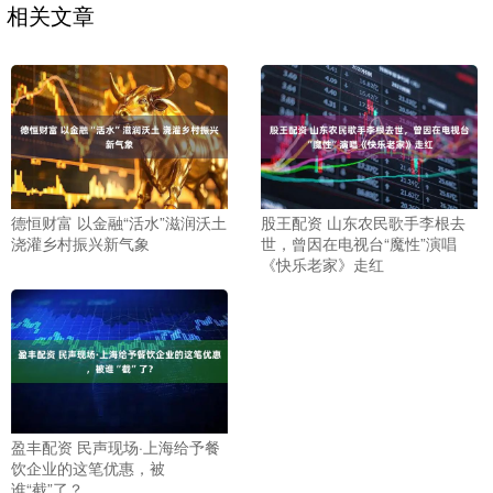
相关文章
德恒财富 以金融“活水”滋润沃土
股王配资 山东农民歌手李根去
浇灌乡村振兴新气象
世，曾因在电视台“魔性”演唱
《快乐老家》走红
盈丰配资 民声现场·上海给予餐
饮企业的这笔优惠，被
谁“截”了？