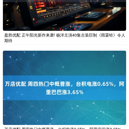
盈胜优配 正午阳光新作来袭! 杨洋主演40集古装巨制《雨霖铃》令人
期待
万店优配 周四热门中概普涨，台积电涨0.65%，阿里巴巴涨3.65%