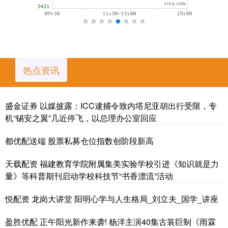
热点资讯
盛金证券 以媒披露：ICC逮捕令致内塔尼亚胡出行受限，专
机“锡安之翼”几近停飞，以总理办公室回应
都优配送端 股票私募仓位指数创阶段新高
天载配资 福建教育学院附属集美实验学校引进《知识就是力
量》等科普期刊启动学校科技节“书香漂流”活动
悦配资 龙岗大讲堂 阳明心学与人生格局_刘立夫_国学_讲座
盈胜优配 正午阳光新作来袭! 杨洋主演40集古装巨制《雨霖