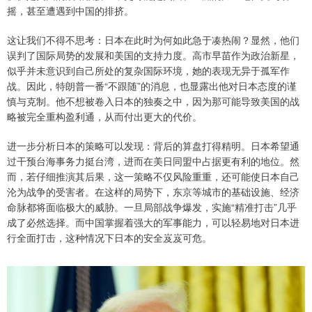
摇，甚至遭遇到中国的排挤。
这让我们不得不思考：日本在此时为何如此急于凑热闹？显然，他们
误判了国际局势的发展和美国的支持力度。高市早苗作为政治新星，
似乎并未意识到自己所处的复杂国际环境，她的表现无异于孤军作
战。因此，特朗普一番“不跟随”的消息，也显露出他对日本态度的谨
慎与克制。他不想被卷入日本的独奏之中，因为那可能导致美国的战
略被完全重构盈利通，从而付出更大的代价。
进一步分析日本的策略可以发现：背后的算盘打得精明。日本希望通
过干预台海事务力挺台湾，进而在美日同盟中占据更有利的地位。然
而，若仔细推演其后果，这一策略不仅风险重重，还可能使日本自己
沦为战争的受害者。在这样的局势下，东京等城市的基础设施、经济
命脉都将面临极大的威胁。一旦局部战争爆发，实施“精准打击”几乎
成了必然选择。而中国掌握着强大的军事能力，可以轻易地对日本进
行全面打击，这种情况下日本的安全岌岌可危。