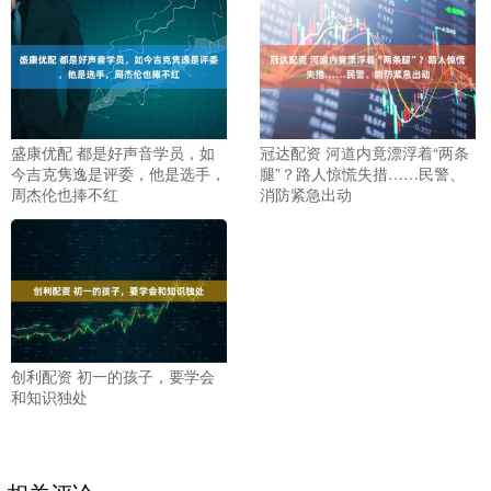
盛康优配 都是好声音学员，如
冠达配资 河道内竟漂浮着“两条
今吉克隽逸是评委，他是选手，
腿”？路人惊慌失措……民警、
周杰伦也捧不红
消防紧急出动
创利配资 初一的孩子，要学会
和知识独处