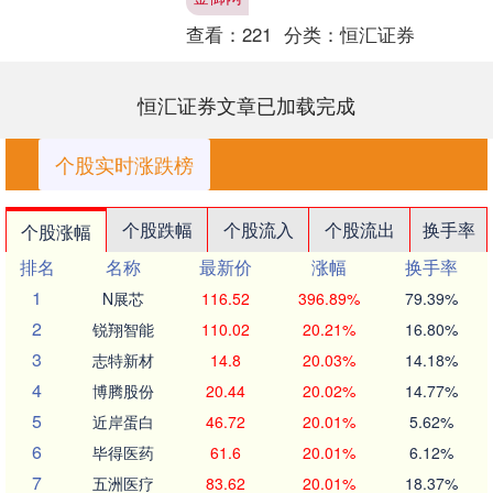
出45项具体措施金御网....
查看：
221
分类：
恒汇证券
恒汇证券文章已加载完成
个股实时涨跌榜
个股跌幅
个股流入
个股流出
换手率
个股涨幅
排名
名称
最新价
涨幅
换手率
1
N展芯
116.52
396.89%
79.39%
2
锐翔智能
110.02
20.21%
16.80%
3
志特新材
14.8
20.03%
14.18%
4
博腾股份
20.44
20.02%
14.77%
5
近岸蛋白
46.72
20.01%
5.62%
6
毕得医药
61.6
20.01%
6.12%
7
五洲医疗
83.62
20.01%
18.37%