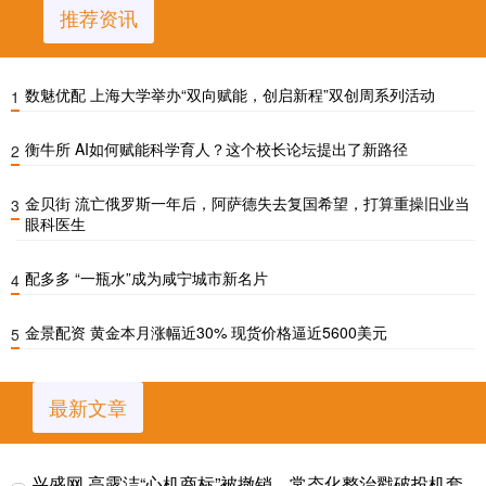
推荐资讯
数魅优配 上海大学举办“双向赋能，创启新程”双创周系列活动
1
衡牛所 AI如何赋能科学育人？这个校长论坛提出了新路径
2
金贝街 流亡俄罗斯一年后，阿萨德失去复国希望，打算重操旧业当
3
眼科医生
配多多 “一瓶水”成为咸宁城市新名片
4
金景配资 黄金本月涨幅近30% 现货价格逼近5600美元
5
最新文章
兴盛网 高露洁“心机商标”被撤销，常态化整治戳破投机套