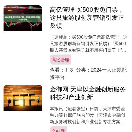
高亿管理 买500股免门票，
这只旅游股创新营销引发正
反馈
（原标题：买500股免门票高亿管理，这
只旅游股创新营销引发正反馈） “买500
股去某景区看猴子就不用买门票了！”岁
末，某旅游类上市公司的亲民举措引发
高忆管理
股民和老百姓....
查看：
113
分类：
2024十大正规配
资平台
金御网 天津以金融创新服务
科技和产业创新
本报讯（记者张玺）日前，天津市委金
融办等11部门联合印发《天津市金融创
新服务科技创新和产业创新专项方案》
（以下简称《专项方案》）金御网，推
金御网