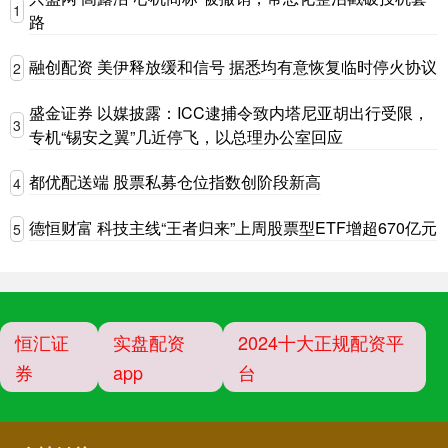
1
路
融创配资 美伊释放缓和信号 据悉均有意恢复临时停火协议
2
盛金证券 以媒披露：ICC逮捕令致内塔尼亚胡出行受限，
3
专机“锡安之翼”几近停飞，以总理办公室回应
都优配送端 股票私募仓位指数创阶段新高
4
德恒财富 科技主线“王者归来”上周股票型ETF增超670亿元
5
恒汇证
实盘配资
2024十大正规配资平
券
app
台