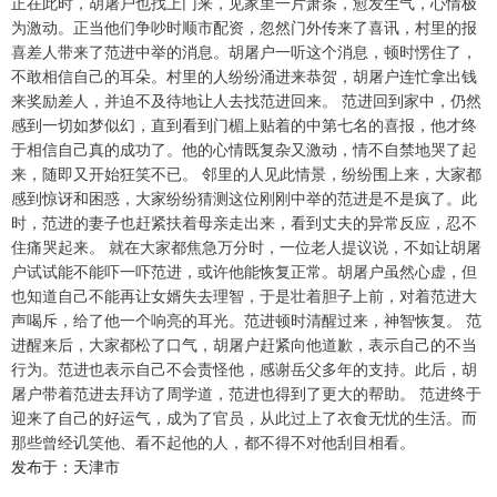
正在此时，胡屠户也找上门来，见家里一片萧条，愈发生气，心情极
为激动。正当他们争吵时顺市配资，忽然门外传来了喜讯，村里的报
喜差人带来了范进中举的消息。胡屠户一听这个消息，顿时愣住了，
不敢相信自己的耳朵。村里的人纷纷涌进来恭贺，胡屠户连忙拿出钱
来奖励差人，并迫不及待地让人去找范进回来。 范进回到家中，仍然
感到一切如梦似幻，直到看到门楣上贴着的中第七名的喜报，他才终
于相信自己真的成功了。他的心情既复杂又激动，情不自禁地哭了起
来，随即又开始狂笑不已。 邻里的人见此情景，纷纷围上来，大家都
感到惊讶和困惑，大家纷纷猜测这位刚刚中举的范进是不是疯了。此
时，范进的妻子也赶紧扶着母亲走出来，看到丈夫的异常反应，忍不
住痛哭起来。 就在大家都焦急万分时，一位老人提议说，不如让胡屠
户试试能不能吓一吓范进，或许他能恢复正常。胡屠户虽然心虚，但
也知道自己不能再让女婿失去理智，于是壮着胆子上前，对着范进大
声喝斥，给了他一个响亮的耳光。范进顿时清醒过来，神智恢复。 范
进醒来后，大家都松了口气，胡屠户赶紧向他道歉，表示自己的不当
行为。范进也表示自己不会责怪他，感谢岳父多年的支持。此后，胡
屠户带着范进去拜访了周学道，范进也得到了更大的帮助。 范进终于
迎来了自己的好运气，成为了官员，从此过上了衣食无忧的生活。而
那些曾经讥笑他、看不起他的人，都不得不对他刮目相看。
发布于：天津市